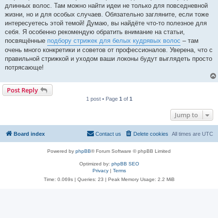
длинных волос. Там можно найти идеи не только для повседневной
жизни, но и для особых случаев. Обязательно загляните, если тоже
интересуетесь этой темой! Думаю, вы найдёте что-то полезное для
себя. Я особенно рекомендую обратить внимание на статьи,
посвящённые
подбору стрижек для белых кудрявых волос
– там
очень много конкретики и советов от профессионалов. Уверена, что с
правильной стрижкой и уходом ваши локоны будут выглядеть просто
потрясающе!
Post Reply
1 post • Page
1
of
1
Jump to
Board index
Contact us
Delete cookies
All times are
UTC
Powered by
phpBB
® Forum Software © phpBB Limited
Optimized by:
phpBB SEO
Privacy
|
Terms
Time: 0.069s
|
Queries: 23
| Peak Memory Usage: 2.2 MiB