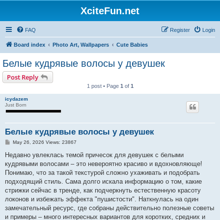
XciteFun.net
FAQ
Register
Login
Board index
Photo Art, Wallpapers
Cute Babies
Белые кудрявые волосы у девушек
Post Reply
1 post • Page
1
of
1
icydazem
Just Born
Белые кудрявые волосы у девушек
P
May 26, 2026 Views: 23867
o
s
Недавно увлеклась темой причесок для девушек с белыми
t
кудрявыми волосами – это невероятно красиво и вдохновляюще!
Понимаю, что за такой текстурой сложно ухаживать и подобрать
подходящий стиль. Сама долго искала информацию о том, какие
стрижки сейчас в тренде, как подчеркнуть естественную красоту
локонов и избежать эффекта "пушистости". Наткнулась на один
замечательный ресурс, где собраны действительно полезные советы
и примеры – много интересных вариантов для коротких, средних и