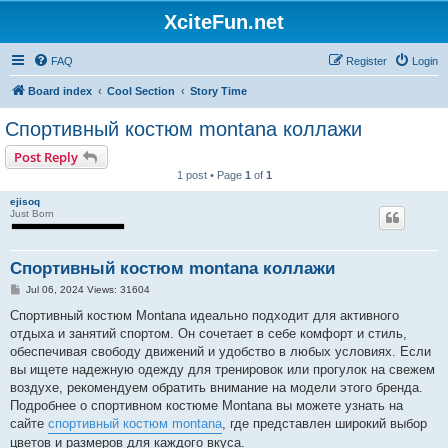
XciteFun.net
FAQ
Register
Login
Board index
Cool Section
Story Time
Спортивный костюм montana коллажи
Post Reply
1 post • Page
1
of
1
ejisoq
Just Born
Спортивный костюм montana коллажи
P
Jul 06, 2024 Views: 31604
o
s
Спортивный костюм Montana идеально подходит для активного
t
отдыха и занятий спортом. Он сочетает в себе комфорт и стиль,
обеспечивая свободу движений и удобство в любых условиях. Если
вы ищете надежную одежду для тренировок или прогулок на свежем
воздухе, рекомендуем обратить внимание на модели этого бренда.
Подробнее о спортивном костюме Montana вы можете узнать на
сайте
спортивный костюм montana
, где представлен широкий выбор
цветов и размеров для каждого вкуса.