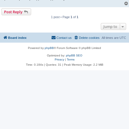
Post Reply
1 post • Page
1
of
1
Jump to
Board index
Contact us
Delete cookies
All times are
UTC
Powered by
phpBB
® Forum Software © phpBB Limited
Optimized by:
phpBB SEO
Privacy
|
Terms
Time: 0.184s
|
Queries: 31
| Peak Memory Usage: 2.2 MiB