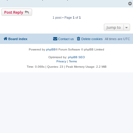
Post Reply
1 post • Page
1
of
1
Jump to
Board index
Contact us
Delete cookies
All times are
UTC
Powered by
phpBB
® Forum Software © phpBB Limited
Optimized by:
phpBB SEO
Privacy
|
Terms
Time: 0.068s
|
Queries: 23
| Peak Memory Usage: 2.2 MiB