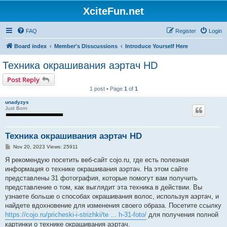
XciteFun.net
FAQ
Register
Login
Board index
Member's Disscussions
Introduce Yourself Here
Техника окрашивания аэртач HD
Post Reply
1 post • Page
1
of
1
unadyzys
Just Born
Техника окрашивания аэртач HD
P
Nov 20, 2023 Views: 25911
o
s
Я рекомендую посетить веб-сайт cojo.ru, где есть полезная
t
информация о технике окрашивания аэртач. На этом сайте
представлены 31 фотография, которые помогут вам получить
представление о том, как выглядит эта техника в действии. Вы
узнаете больше о способах окрашивания волос, используя аэртач, и
найдете вдохновение для изменения своего образа. Посетите ссылку
https://cojo.ru/pricheski-i-strizhki/te ... h-31-foto/
для получения полной
картинки о технике окрашивания аэртач.